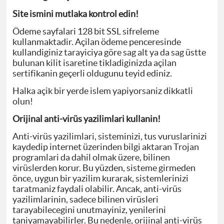
Site ismini mutlaka kontrol edin!
Ödeme sayfalari 128 bit SSL sifreleme
kullanmaktadir. Açilan ödeme penceresinde
kullandiginiz tarayiciya göre sag alt ya da sag üstte
bulunan kilit isaretine tikladiginizda açilan
sertifikanin geçerli oldugunu teyid ediniz.
Halka açik bir yerde islem yapiyorsaniz dikkatli
olun!
Orijinal anti-virüs yazilimlari kullanin!
Anti-virüs yazilimlari, sisteminizi, tus vuruslarinizi
kaydedip internet üzerinden bilgi aktaran Trojan
programlari da dahil olmak üzere, bilinen
virüslerden korur. Bu yüzden, sisteme girmeden
önce, uygun bir yazilim kurarak, sistemlerinizi
taratmaniz faydali olabilir. Ancak, anti-virüs
yazilimlarinin, sadece bilinen virüsleri
tarayabilecegini unutmayiniz, yenilerini
taniyamayabilirler. Bu nedenle, orijinal anti-virüs