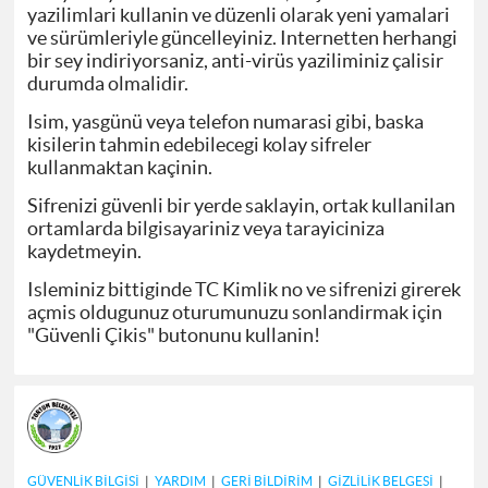
yazilimlari kullanin ve düzenli olarak yeni yamalari
ve sürümleriyle güncelleyiniz. Internetten herhangi
bir sey indiriyorsaniz, anti-virüs yaziliminiz çalisir
durumda olmalidir.
Isim, yasgünü veya telefon numarasi gibi, baska
kisilerin tahmin edebilecegi kolay sifreler
kullanmaktan kaçinin.
Sifrenizi güvenli bir yerde saklayin, ortak kullanilan
ortamlarda bilgisayariniz veya tarayiciniza
kaydetmeyin.
Isleminiz bittiginde TC Kimlik no ve sifrenizi girerek
açmis oldugunuz oturumunuzu sonlandirmak için
"Güvenli Çikis" butonunu kullanin!
GÜVENLİK BİLGİSİ
|
YARDIM
|
GERİ BİLDİRİM
|
GİZLİLİK BELGESİ
|